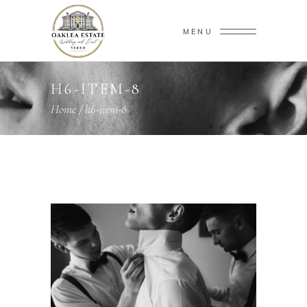
MENU
H6-ITEM-8
Home
/
h6-item-8