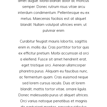
amet augue. Morbi blandit dolor ac rhoncus
semper. Donec rutrum risus vitae arcu
interdum condimentum. Pellentesque eu ex
metus. Maecenas facilisis est at aliquet
blandit. Nullam volutpat ultricies enim, ut
pulvinar enim
Curabitur feugiat mauris lobortis, sagittis
enim in, mollis dui. Cras porttitor tortor quis
ex efficitur pretium. Morbi accumsan id orci
a eleifend. Fusce sit amet hendrerit erat,
eget tristique orci. Aenean ullamcorper
pharetra purus. Aliquam eu faucibus nunc,
ac fermentum quam. Cras euismod neque
sed lorem cursus iaculis. Duis at lorem
blandit, mattis tortor vitae, ornare ligula.
Donec malesuada purus ut aliquet ultrices.
Orci varius natoque penatibus et magnis
dis parturient montes, nascetur ridiculus