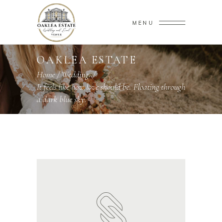
MENU
OAKLEA ESTATE
Home
/
Wedding
/
It feels like how love should be. Floating through
a dark blue sky.