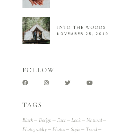
INTO THE WOODS
NOVEMBER 25, 2019
FOLLOW
TAGS
Black
Design
Face
Look
Natural
Photography
Photos
Style
Trend