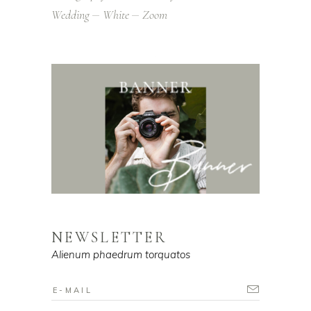
Wedding
White
Zoom
NEWSLETTER
Alienum phaedrum torquatos