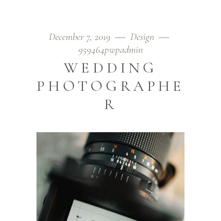
December 7, 2019
Design
959464pwpadmin
WEDDING
PHOTOGRAPHE
R