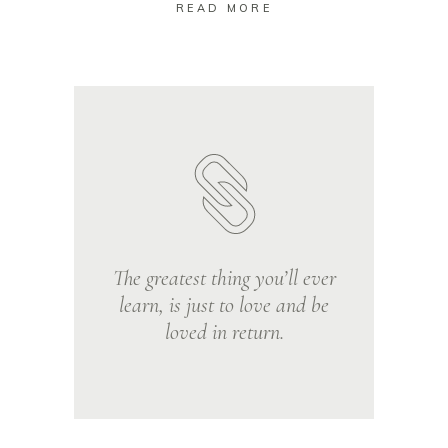
READ MORE
The greatest thing you’ll ever
learn, is just to love and be
loved in return.