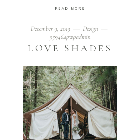
READ MORE
December 9, 2019
Design
959464pwpadmin
LOVE SHADES