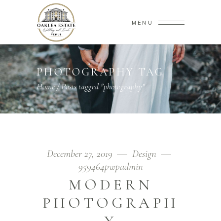
MENU
PHOTOGRAPHY TAG
Home
/
Posts tagged "photography"
December 27, 2019
Design
959464pwpadmin
MODERN
PHOTOGRAPH