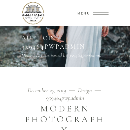
MENU
AUTHOR:
959464PWPADMIN
Home
/
Articles posted by 959464pwpadmin
December 27, 2019
Design
959464pwpadmin
MODERN
PHOTOGRAPH