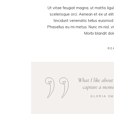
Ut vitae feugiat magna, ut mattis lig
scelerisque orci. Aenean et ex ut eli
tincidunt venenatis tellus euism
Phasellus eu mi metus. Nunc mi nisl, viv
Morbi blandit do
RE
What I like about 
capture a momen
GLORIA SM