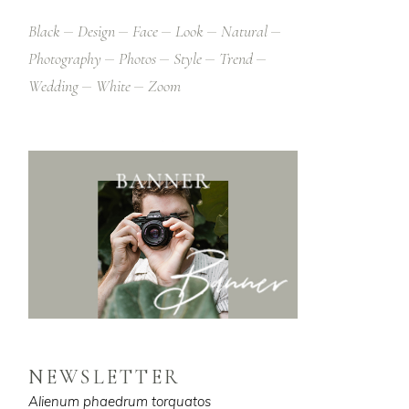
Black
Design
Face
Look
Natural
Photography
Photos
Style
Trend
Wedding
White
Zoom
NEWSLETTER
Alienum phaedrum torquatos