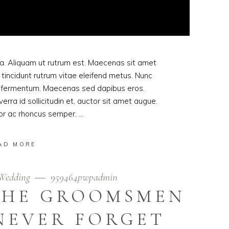
ula. Aliquam ut rutrum est. Maecenas sit amet
t tincidunt rutrum vitae eleifend metus. Nunc
od fermentum. Maecenas sed dapibus eros.
erra id sollicitudin et, auctor sit amet augue.
lor ac rhoncus semper.
AD MORE
Wedding
959464pwpadmin
 THE GROOMSMEN
NEVER FORGET