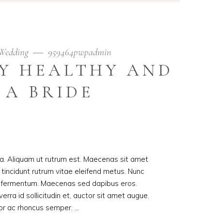
Wedding
959464pwpadmin
AY HEALTHY AND
 A BRIDE
ula. Aliquam ut rutrum est. Maecenas sit amet
t tincidunt rutrum vitae eleifend metus. Nunc
od fermentum. Maecenas sed dapibus eros.
erra id sollicitudin et, auctor sit amet augue.
lor ac rhoncus semper.