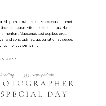
ula. Aliquam ut rutrum est. Maecenas sit amet
t tincidunt rutrum vitae eleifend metus. Nunc
od fermentum. Maecenas sed dapibus eros.
erra id sollicitudin et, auctor sit amet augue.
lor ac rhoncus semper.
AD MORE
Wedding
959464pwpadmin
PHOTOGRAPHER
SPECIAL DAY