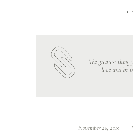
RE
The greatest thing y
love and be tr
November 26, 2019