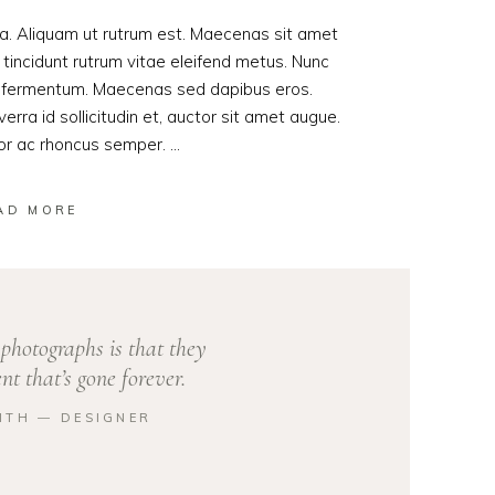
ula. Aliquam ut rutrum est. Maecenas sit amet
t tincidunt rutrum vitae eleifend metus. Nunc
od fermentum. Maecenas sed dapibus eros.
erra id sollicitudin et, auctor sit amet augue.
lor ac rhoncus semper.
AD MORE
photographs is that they
t that’s gone forever.
ITH ― DESIGNER