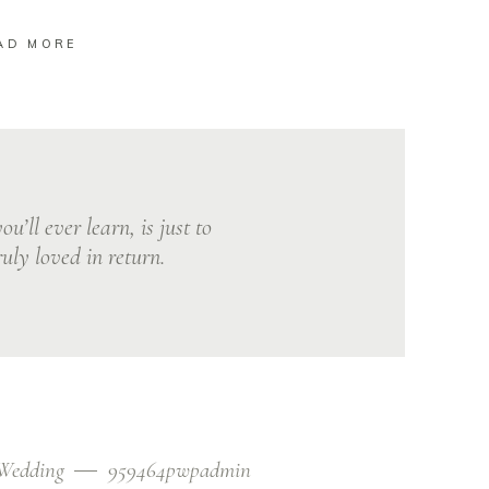
AD MORE
ou’ll ever learn, is just to
uly loved in return.
Wedding
959464pwpadmin