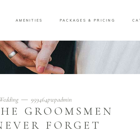
AMENITIES
PACKAGES & PRICING
CA
Wedding
959464pwpadmin
 THE GROOMSMEN
NEVER FORGET