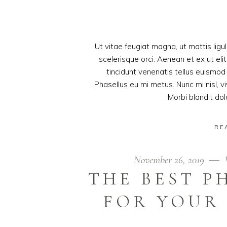
Ut vitae feugiat magna, ut mattis lig
scelerisque orci. Aenean et ex ut eli
tincidunt venenatis tellus euism
Phasellus eu mi metus. Nunc mi nisl, viv
Morbi blandit do
RE
November 26, 2019
THE BEST 
FOR YOUR 